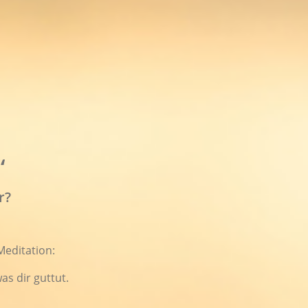
“
r?
Meditation:
as dir guttut.