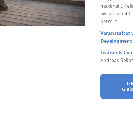
maximal 5 Tei
wissenschaftlic
betreut.
Veranstalte
Development 
Trainer & Coa
Andreas Bellof
Ic
Glei