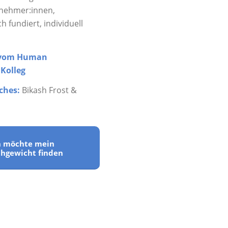
lnehmer:innen,
h fundiert, individuell
t vom Human
Kolleg
ches:
Bikash Frost &
h möchte mein
chgewicht finden