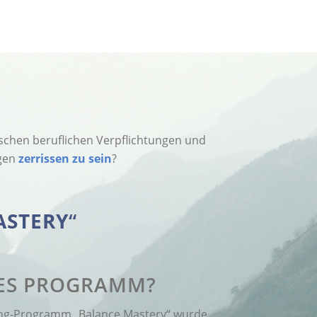
ischen beruflichen Verpflichtungen und
ngen
zerrissen zu sein
?
ASTERY
“
ES PROGRAMM?
ng-Programm „Balance Mastery“ wurde