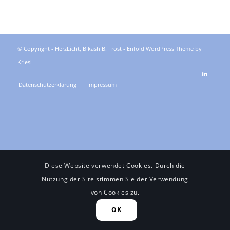
© Copyright - HerzLicht, Bikash B. Frost -
Enfold WordPress Theme by
Kriesi
Datenschutzerklärung
Impressum
Diese Website verwendet Cookies. Durch die
Nutzung der Site stimmen Sie der Verwendung
von Cookies zu.
OK