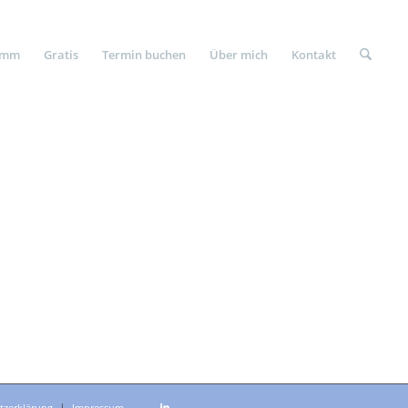
amm
Gratis
Termin buchen
Über mich
Kontakt
tzerklärung
Impressum