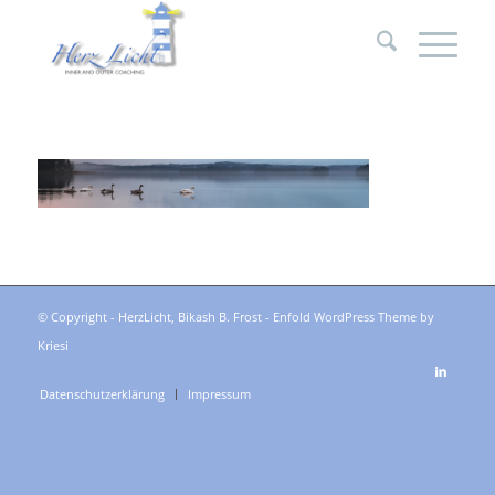
© Copyright - HerzLicht, Bikash B. Frost -
Enfold WordPress Theme by
Kriesi
Datenschutzerklärung
Impressum