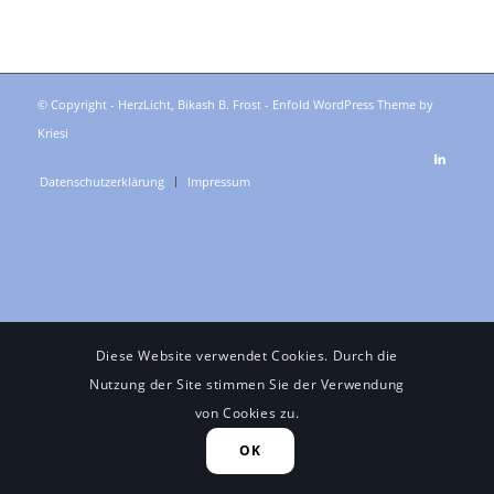
© Copyright - HerzLicht, Bikash B. Frost -
Enfold WordPress Theme by
Kriesi
Datenschutzerklärung
Impressum
Diese Website verwendet Cookies. Durch die
Nutzung der Site stimmen Sie der Verwendung
von Cookies zu.
OK