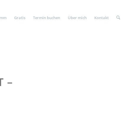
amm
Gratis
Termin buchen
Über mich
Kontakt
T –