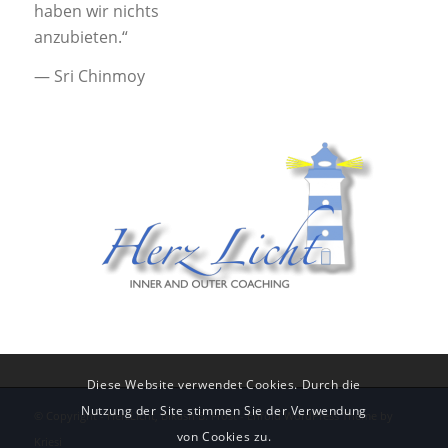
haben wir nichts
anzubieten.“
—
Sri Chinmoy
Diese Website verwendet Cookies. Durch die
Nutzung der Site stimmen Sie der Verwendung
© Copyright - HerzLicht, Bikash B. Frost -
Enfold WordPress Theme by
von Cookies zu.
Kriesi