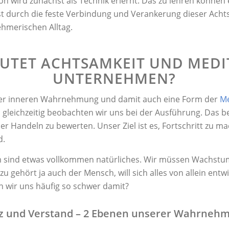
n wird zunächst als Technik erlernt. Das zu lehren können e
st durch die feste Verbindung und Verankerung dieser Acht
hmerischen Alltag.
UTET ACHTSAMKEIT UND MEDI
UNTERNEHMEN?
 der inneren Wahrnehmung und damit auch eine Form der
Me
leichzeitig beobachten wir uns bei der Ausführung. Das be
r Handeln zu bewerten. Unser Ziel ist es, Fortschritt zu m
d.
 sind etwas vollkommen natürliches. Wir müssen Wachstum
u gehört ja auch der Mensch, will sich alles von allein ent
un wir uns häufig so schwer damit?
z und Verstand – 2 Ebenen unserer Wahrneh