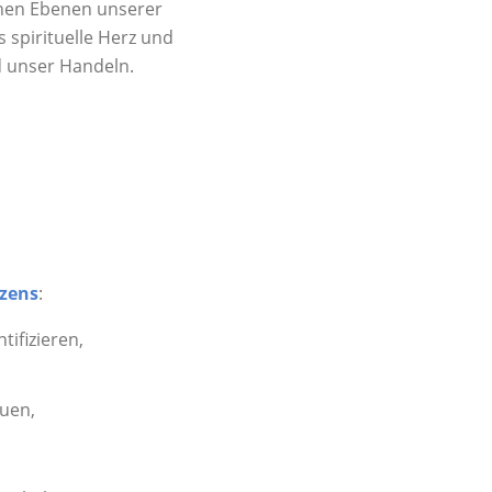
chen Ebenen unserer
 spirituelle Herz und
 unser Handeln.
zens
:
tifizieren,
auen,