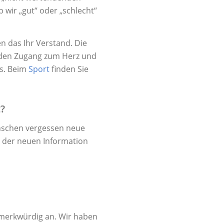
 wir „gut“ oder „schlecht“
en das Ihr Verstand. Die
 den Zugang zum Herz und
es. Beim
Sport
finden Sie
t?
enschen vergessen neue
% der neuen Information
 merkwürdig an. Wir haben