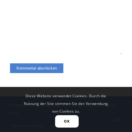
Diese Website verwendet Cookies. Durch die
Nutzung der Site stimmen Sie der Verwendung
© Copyright - HerzLicht, Bikash B. Frost -
Enfold WordPress Theme by
von Cookies zu.
Kriesi
OK
Datenschutzerklärung
Impressum