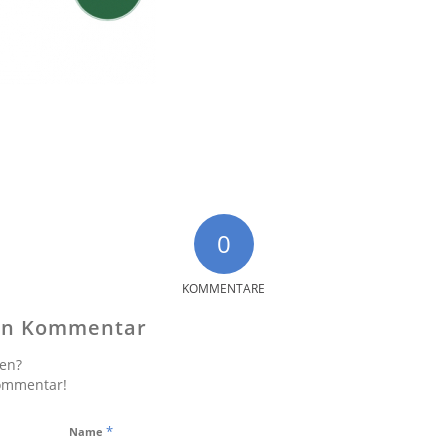
0
KOMMENTARE
nen Kommentar
gen?
Kommentar!
*
Name