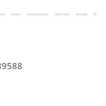
amm
Gratis
Termin buchen
Über mich
Kontakt
89588