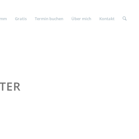
amm
Gratis
Termin buchen
Über mich
Kontakt
ITER