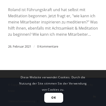
Roland ist Führungskraft und hat selbst mit
Meditation begonnen. Jetzt fragt er, "wie kann ich
meine Mitarbeiter inspirieren zu meditieren?" Was
hilft ihnen, ebenfalls mit Achtsamkeit & Meditation
zu beginnen? Wie kann ich meine Mitarbeiter…
26. Februar 2021
/
0 Kommentare
Diese Website verwendet Cookies. Durch die
Nutzung der Site stimmen Sie der Verwendung
© Copyright - HerzLicht, Bikash B. Frost -
Enfold WordPress Theme by
von Cookies zu.
Kriesi
OK
Datenschutzerklärung
Impressum