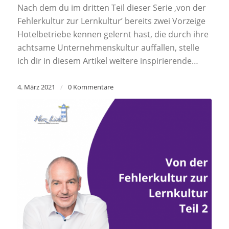
Nach dem du im dritten Teil dieser Serie ‚von der
Fehlerkultur zur Lernkultur’ bereits zwei Vorzeige
Hotelbetriebe kennen gelernt hast, die durch ihre
achtsame Unternehmenskultur auffallen, stelle
ich dir in diesem Artikel weitere inspirierende…
4. März 2021
/
0 Kommentare